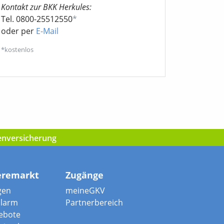
Kontakt zur BKK Herkules:
Tel. 0800-25512550
*
oder per
E-Mail
*kostenlos
kenversicherung
eremarkt
Zugänge
gen
meineGKV
alarm
Partnerbereich
ebote