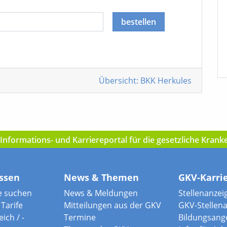
bestellen
Übersicht: BKK Herkules
nformations- und Karriereportal für die gesetzliche Kran
ssen
News & Themen
GKV-Karri
e suchen
News & Meldungen
Stellenanzei
Tarife
Mitteilungen aus der GKV
GKV-Stellen
ich / -
Termine
Bildungsang