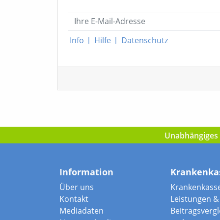
Info
|
Hilfe
|
Datenschutz
Unabhängiges I
Information
Krankenka
Über uns
Krankenkass
Kontakt
Leistungen & 
Mediadaten
Beitragsvergle