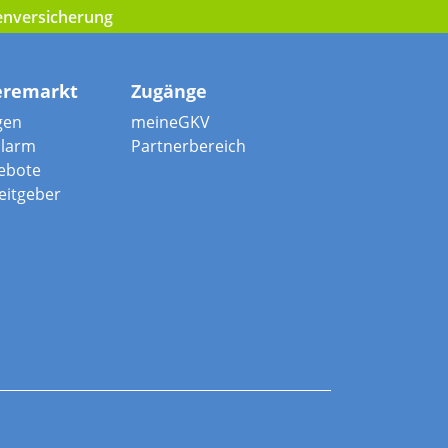
kenversicherung
eremarkt
Zugänge
gen
meineGKV
alarm
Partnerbereich
ebote
beitgeber