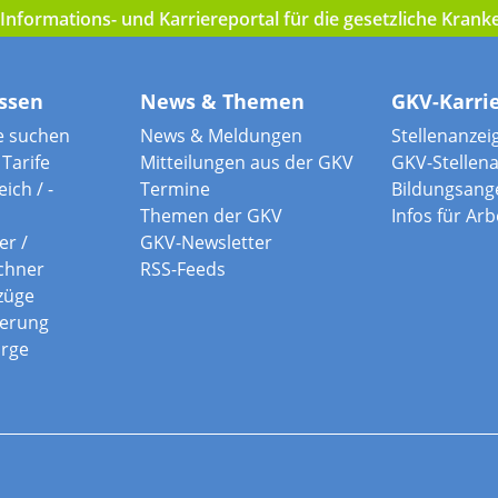
nformations- und Karriereportal für die gesetzliche Kran
ssen
News & Themen
GKV-Karri
e suchen
News & Meldungen
Stellenanzei
Tarife
Mitteilungen aus der GKV
GKV-Stellen
ich / -
Termine
Bildungsang
Themen der GKV
Infos für Ar
er /
GKV-Newsletter
chner
RSS-Feeds
züge
herung
orge