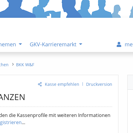
Themen
GKV-Karrieremarkt
me
chen
BKK W&F
|
Kasse empfehlen
Druckversion
NANZEN
en die Kassenprofile mit weiteren Informationen
gistrieren
...