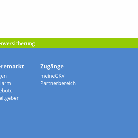
kenversicherung
eremarkt
Zugänge
gen
meineGKV
alarm
Partnerbereich
ebote
beitgeber