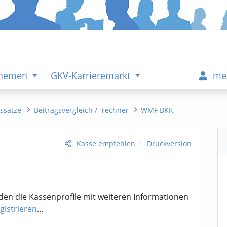
Themen
GKV-Karrieremarkt
me
gssätze
Beitragsvergleich / -rechner
WMF BKK
|
Kasse empfehlen
Druckversion
en die Kassenprofile mit weiteren Informationen
gistrieren
...