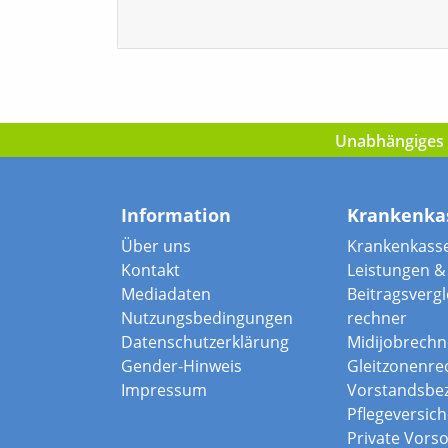
Unabhängiges I
Information
Krankenka
Über uns
Krankenkass
Kontakt
Leistungen & 
Mediadaten
Beitragsvergle
Nutzungsbedingungen
rechner
Datenschutzerklärung
Midijobrechn
Gender-Hinweis
Gleitzonenre
Impressum
Vorstandsbe
Pflegeversic
Private Vors