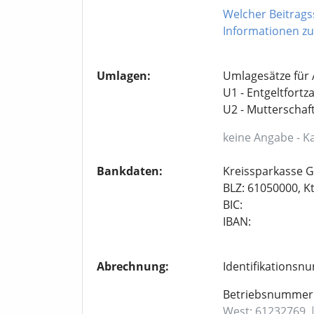
Welcher Beitragss
Informationen zu
Umlagen:
Umlagesätze für 
U1 - Entgeltfortz
U2 - Mutterschaf
keine Angabe - Ka
Bankdaten:
Kreissparkasse G
BLZ: 61050000, K
BIC:
IBAN:
Abrechnung:
Identifikationsn
Betriebsnummer
West: 61232769