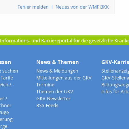
Fehler
melden
|
Neues von der WMF BKK
nformations- und Karriereportal für die gesetzliche Kran
ssen
News & Themen
GKV-Karri
e suchen
News & Meldungen
Stellenanzei
Tarife
Mitteilungen aus der GKV
GKV-Stellen
ich / -
Termine
Bildungsang
Themen der GKV
Infos für Ar
er /
GKV-Newsletter
chner
RSS-Feeds
züge
herung
orge