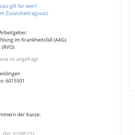
atz gilt für wen?
m Zusatzbeitragssatz
Arbeitgeber:
ahlung im Krankheitsfall (AAG)
t (RVO)
sse ist angefragt
eislingen
to: 6015501
ummern der Kasse:
|
Ost: 01085231