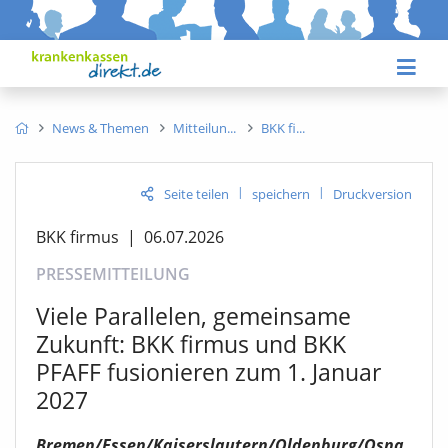
News & Themen
Mitteilun
BKK fi
|
|
Seite teilen
speichern
Druckversion
BKK firmus
|
06.07.2026
PRESSEMITTEILUNG
Viele Parallelen, gemeinsame
Zukunft: BKK firmus und BKK
PFAFF fusionieren zum 1. Januar
2027
Bremen/Essen/Kaiserslautern/Oldenburg/Osna