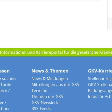
nformations- und Karriereportal für die gesetzliche Kran
ssen
News & Themen
GKV-Karri
e suchen
News & Meldungen
Stellenanzei
Tarife
Mitteilungen aus der GKV
GKV-Stellen
ich / -
Termine
Bildungsang
Themen der GKV
Infos für Ar
er /
GKV-Newsletter
chner
RSS-Feeds