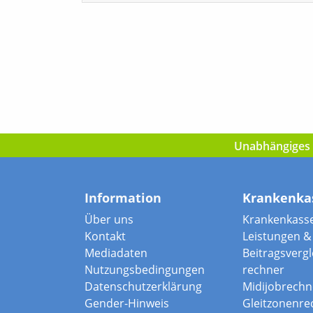
Unabhängiges I
Information
Krankenka
Über uns
Krankenkass
Kontakt
Leistungen & 
Mediadaten
Beitragsvergle
Nutzungsbedingungen
rechner
Datenschutzerklärung
Midijobrechn
Gender-Hinweis
Gleitzonenre