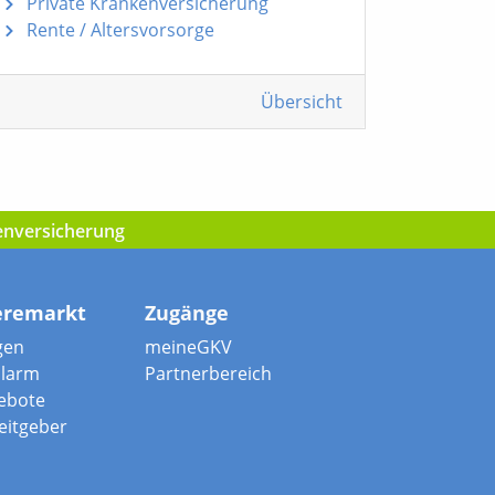
Private Krankenversicherung
Rente / Altersvorsorge
Übersicht
kenversicherung
eremarkt
Zugänge
gen
meineGKV
alarm
Partnerbereich
ebote
beitgeber