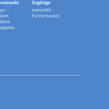
eremarkt
Zugänge
gen
meineGKV
alarm
Partnerbereich
ebote
beitgeber
r