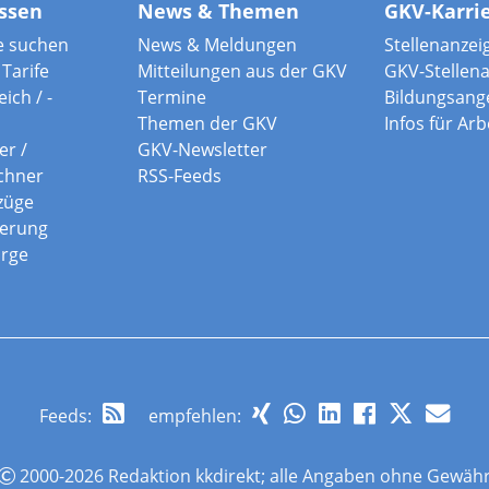
ssen
News & Themen
GKV-Karri
e suchen
News & Meldungen
Stellenanzei
Tarife
Mitteilungen aus der GKV
GKV-Stellen
ich / -
Termine
Bildungsang
Themen der GKV
Infos für Ar
er /
GKV-Newsletter
chner
RSS-Feeds
züge
herung
orge
Feeds
:
empfehlen:
2000-2026 Redaktion kkdirekt; alle Angaben ohne Gewäh