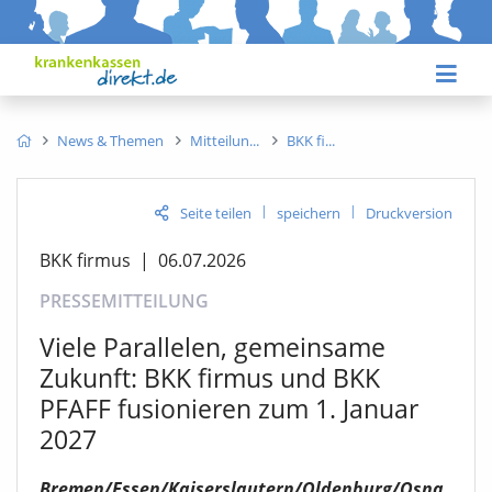
News & Themen
Mitteilun
BKK fi
|
|
Seite teilen
speichern
Druckversion
BKK firmus
|
06.07.2026
PRESSEMITTEILUNG
Viele Parallelen, gemeinsame
Zukunft: BKK firmus und BKK
PFAFF fusionieren zum 1. Januar
2027
Bremen/Essen/Kaiserslautern/Oldenburg/Osna