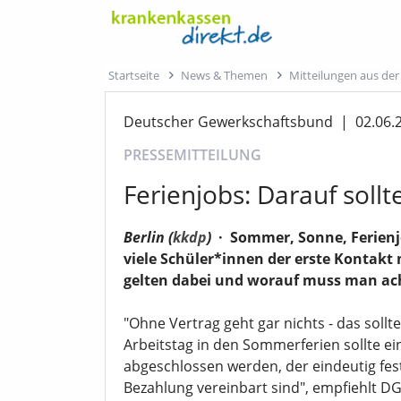
Startseite
News & Themen
Mitteilungen aus de
Deutscher Gewerkschaftsbund
|
02.06.
PRESSEMITTEILUNG
Ferienjobs: Darauf soll
Berlin (
kkdp
)
·
Sommer, Sonne, Ferienjo
viele Schüler*innen der erste Kontakt
gelten dabei und worauf muss man ac
"Ohne Vertrag geht gar nichts - das sollt
Arbeitstag in den Sommerferien sollte ein
abgeschlossen werden, der eindeutig fest
Bezahlung vereinbart sind", empfiehlt D