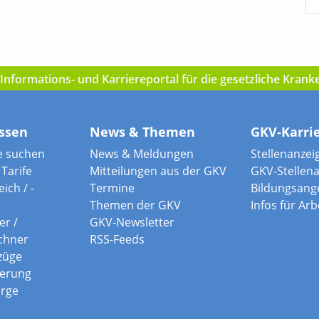
nformations- und Karriereportal für die gesetzliche Kran
ssen
News & Themen
GKV-Karri
e suchen
News & Meldungen
Stellenanzei
Tarife
Mitteilungen aus der GKV
GKV-Stellen
ich / -
Termine
Bildungsang
Themen der GKV
Infos für Ar
er /
GKV-Newsletter
chner
RSS-Feeds
züge
herung
orge