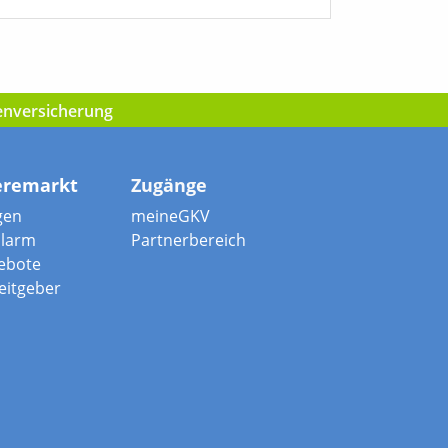
kenversicherung
eremarkt
Zugänge
gen
meineGKV
alarm
Partnerbereich
ebote
beitgeber