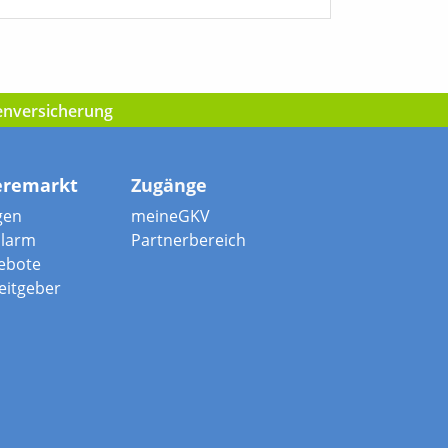
kenversicherung
eremarkt
Zugänge
gen
meineGKV
alarm
Partnerbereich
ebote
beitgeber