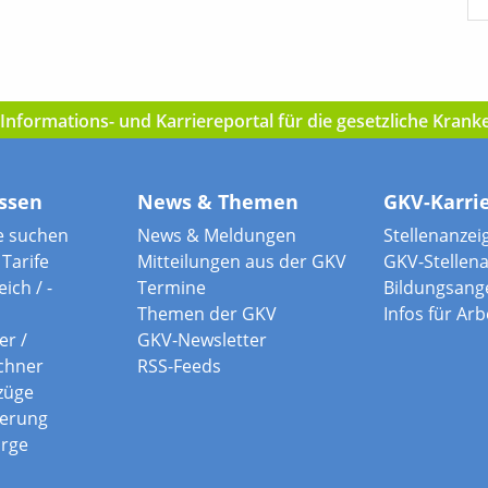
nformations- und Karriereportal für die gesetzliche Kran
ssen
News & Themen
GKV-Karri
e suchen
News & Meldungen
Stellenanzei
Tarife
Mitteilungen aus der GKV
GKV-Stellen
ich / -
Termine
Bildungsang
Themen der GKV
Infos für Ar
er /
GKV-Newsletter
chner
RSS-Feeds
züge
herung
orge