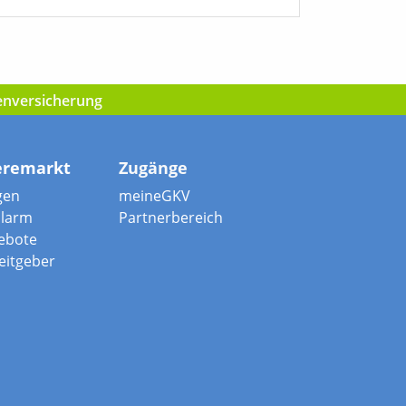
kenversicherung
eremarkt
Zugänge
gen
meineGKV
alarm
Partnerbereich
ebote
beitgeber