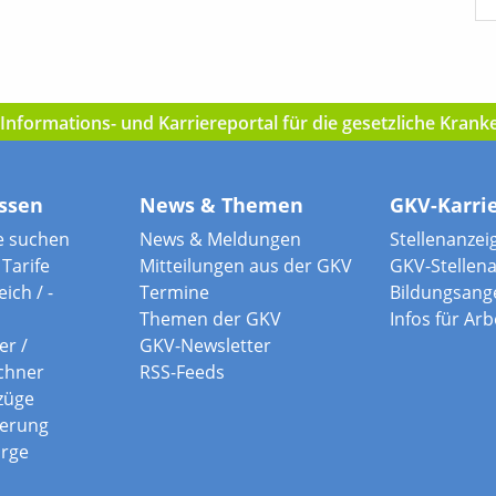
nformations- und Karriereportal für die gesetzliche Kran
ssen
News & Themen
GKV-Karri
e suchen
News & Meldungen
Stellenanzei
Tarife
Mitteilungen aus der GKV
GKV-Stellen
ich / -
Termine
Bildungsang
Themen der GKV
Infos für Ar
er /
GKV-Newsletter
chner
RSS-Feeds
züge
herung
orge