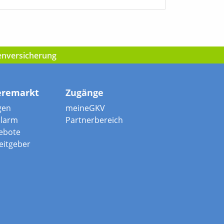
kenversicherung
eremarkt
Zugänge
gen
meineGKV
alarm
Partnerbereich
ebote
beitgeber