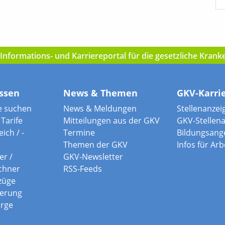
nformations- und Karriereportal für die gesetzliche Kran
ssen
News & Themen
GKV-Karri
e suchen
News & Meldungen
Stellenanzei
Tarife
Mitteilungen aus der GKV
GKV-Stellen
ich / -
Termine
Bildungsang
Themen der GKV
Infos für Ar
er /
GKV-Newsletter
chner
RSS-Feeds
züge
herung
orge