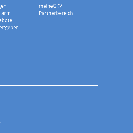
gen
meineGKV
alarm
Partnerbereich
ebote
beitgeber
r