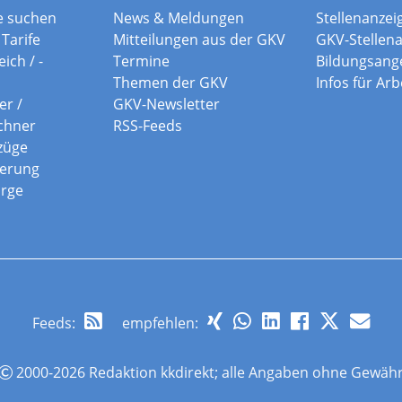
e suchen
News & Meldungen
Stellenanzei
Tarife
Mitteilungen aus der GKV
GKV-Stellen
ich / -
Termine
Bildungsang
Themen der GKV
Infos für Ar
er /
GKV-Newsletter
chner
RSS-Feeds
züge
herung
orge
Feeds
:
empfehlen:
2000-2026 Redaktion kkdirekt; alle Angaben ohne Gewäh