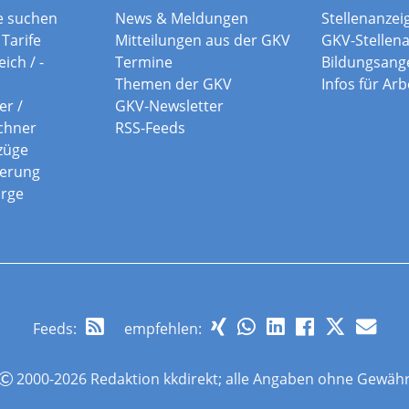
e suchen
News & Meldungen
Stellenanzei
Tarife
Mitteilungen aus der GKV
GKV-Stellen
ich / -
Termine
Bildungsang
Themen der GKV
Infos für Ar
er /
GKV-Newsletter
chner
RSS-Feeds
züge
herung
orge
Feeds
:
empfehlen:
2000-2026 Redaktion kkdirekt; alle Angaben ohne Gewäh