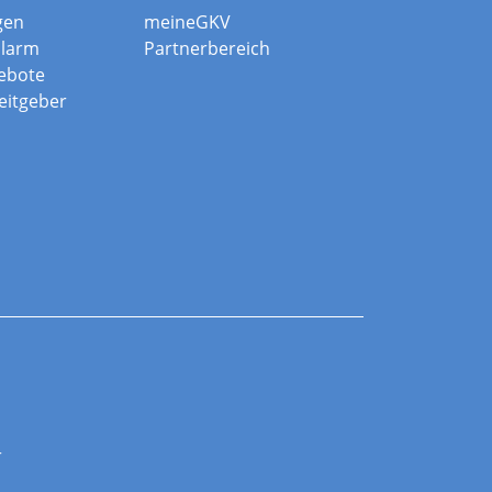
gen
meineGKV
alarm
Partnerbereich
ebote
beitgeber
r