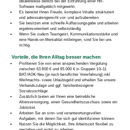
idealerweise bereits bei der Einführung einer HR-
Software maßgeblich mitgewirkt.
Es bereitet Ihnen Freude, komplexe Inhalte strukturiert
und adressatengerecht vor- und aufzubereiten.
Sie besitzen eine schnelle Auffassungsgabe und arbeiten
ergebnisorientiert und selbstständig.
Wenn Sie zudem Teamgeist, Kommunikationsstärke und
eine Hands-on-Mentalität mitbringen, sind Sie bei uns
richtig.
Vorteile, die Ihren Alltag besser machen
Profitieren Sie von einer ansprechenden Vergütung
zwischen 63.800 € und 95.000 € in Gruppen 10–11
BAT/AOK-Neu (je nach beruflicher Vorerfahrung) inkl.
Weihnachts- sowie Urlaubsgeld und erhalten Sie unsere
Verbandszulage und ggf. familienbezogene
Sozialzuschläge.
Zusätzlich bieten wir Ihnen eine betriebliche
Altersversorgung, einen Gesundheitszuschuss sowie ein
Jobticket.
Arbeiten Sie an sinn- und verantwortungsvollen
Aufgaben, mit denen Sie sich gut identifizieren können.
Nutzen Sie die Möglichkeit, Ihre Arbeitszeit flexibel zu
gestalten und mobil zu arbeiten.