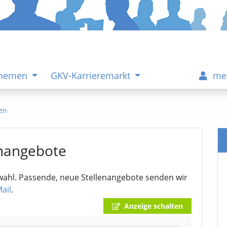
Themen
GKV-Karrieremarkt
me
gen
enangebote
uswahl. Passende, neue Stellenangebote senden wir
ail
.
Anzeige schalten