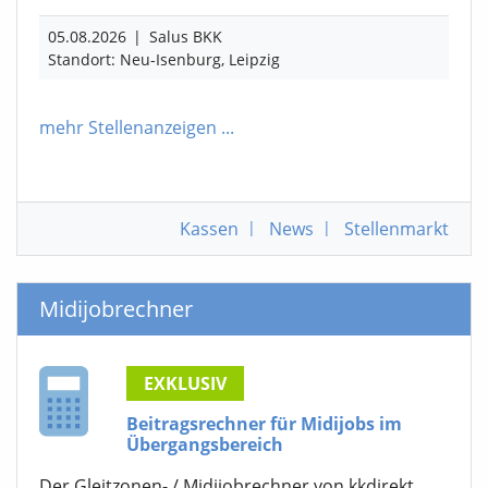
05.08.2026
|
Salus BKK
Standort: Neu-Isenburg, Leipzig
mehr Stellenanzeigen
...
Kassen
|
News
|
Stellenmarkt
Midijobrechner
EXKLUSIV
Beitragsrechner für Midijobs im
Übergangsbereich
Der Gleitzonen- / Midijobrechner von kkdirekt