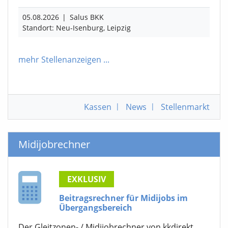
05.08.2026
|
Salus BKK
Standort: Neu-Isenburg, Leipzig
mehr Stellenanzeigen
...
Kassen
|
News
|
Stellenmarkt
Midijobrechner
EXKLUSIV
Beitragsrechner für Midijobs im
Übergangsbereich
Der Gleitzonen- / Midijobrechner von kkdirekt