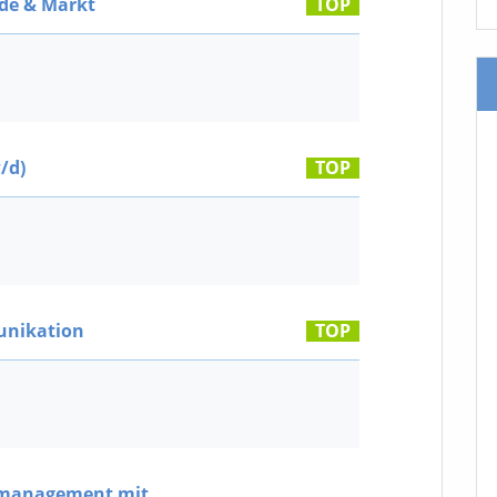
de & Markt
TOP
/d)
TOP
nikation
TOP
nzmanagement mit