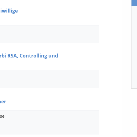
iwillige
bi RSA, Controlling und
ner
sse