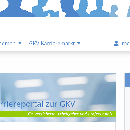
Themen
GKV-Karrieremarkt
me
rriereportal zur GKV
...für Versicherte, Arbeitgeber und Professionals