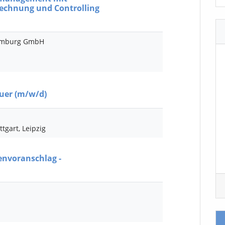
echnung und Controlling
amburg GmbH
euer
(m/w/d)
tgart, Leipzig
envoranschlag -