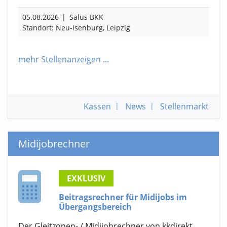
05.08.2026
|
Salus BKK
Standort: Neu-Isenburg, Leipzig
mehr Stellenanzeigen
...
Kassen
|
News
|
Stellenmarkt
Midijobrechner
EXKLUSIV
Beitragsrechner für Midijobs im
Übergangsbereich
Der Gleitzonen- / Midijobrechner von kkdirekt